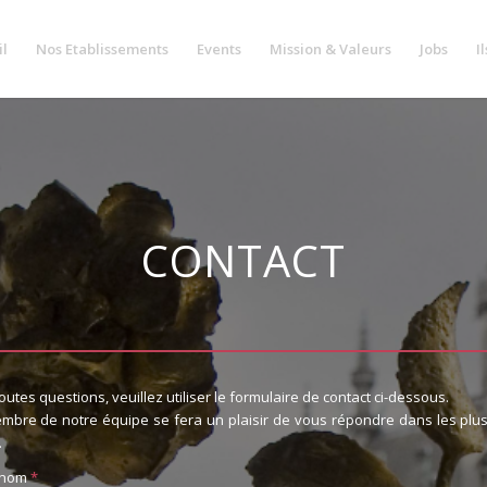
il
Nos Etablissements
Events
Mission & Valeurs
Jobs
I
CONTACT
outes questions, veuillez utiliser le formulaire de contact ci-dessous.
mbre de notre équipe se fera un plaisir de vous répondre dans les plus
.
 nom
*