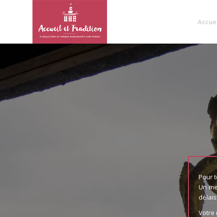
Accue
Pour t
Un me
délais
Votre