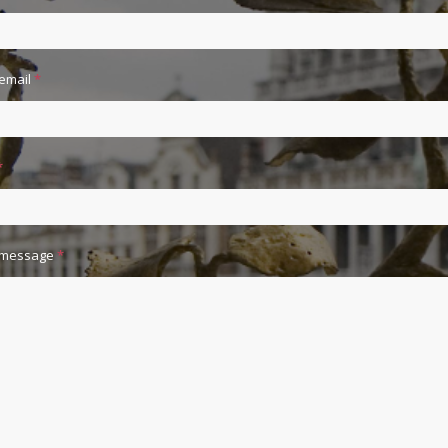
 email
*
*
 message
*