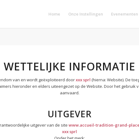
Home
Onze Instellingen
Evenementen
WETTELIJKE INFORMATIE
igendom van en wordt geëxploiteerd door
xxx sprl
(hierna: Website). De toe
aimers hieronder en elders uiteengezet op de Website. Door het gebruik 
aanvaard.
UITGEVER
rantwoordelijke uitgever van de site
www.accueil-tradition-grand-place
xxx sprl
Onder het merk: