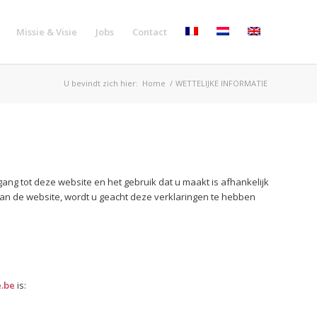
Missie & Visie
Jobs
Contact
U bevindt zich hier:
Home
/
WETTELIJKE INFORMATIE
gang tot deze website en het gebruik dat u maakt is afhankelijk
van de website, wordt u geacht deze verklaringen te hebben
.be
is: