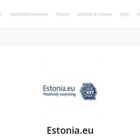
il
Nos Etablissements
Events
Mission & Valeurs
Jobs
I
Estonia.eu