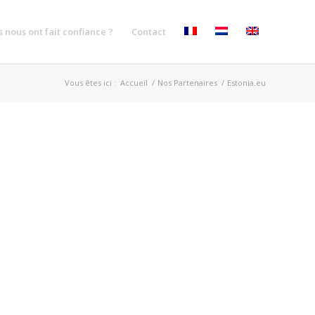
ls nous ont fait confiance ?
Contact
Vous êtes ici :
Accueil
/
Nos Partenaires
/
Estonia.eu